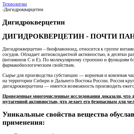
Технологии
-
Дигидрокварцетин
Дигидрокверцетин
ДИГИДРОКВЕРЦЕТИН - ПОЧТИ ПА
Дигидрокверцетин – биофлавоноид, относится к группе витами
сосудов. Обладает антиоксидантной активностью, в десятки 
(витаминов С и Е). По молекулярному строению и функциям бл
фармакобиологическим свойствам.
Сырье для производства субстанции — корневая и комлевая ча
на территории Сибири и Дальнего Востока России. Россия круп
дигидрокверцетина — имеется возможность производить ежегод
Проведенные многочисленные исследования доказали, что д
мутагенной активностью, что делает его безопасным для че
Уникальные свойства вещества обусла
применения: