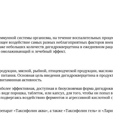
иммунной системы организма, на течение воспалительных процес
ающее воздействие самых разных неблагоприятных факторов вн
даже небольших количеств дигидрокверцетина в ежедневном рац
ст омолаживающий и лечебный эффект.
родукции, мясной, рыбной, птицеводческой продукции, масложи
 питания. Основная цель введения дигидрокверцетина в продукт
-витаминная активность.
иболее эффективная, доступная и биоусвояемая форма дигидрокв
виде порошка, таблеток, или капсул, для того, чтобы он попал в
одвергаясь воздействию ферментов и агрессивной кислотной ср
парат «Таксифолин аква», а также «Таксифолин гель» и «Ларик