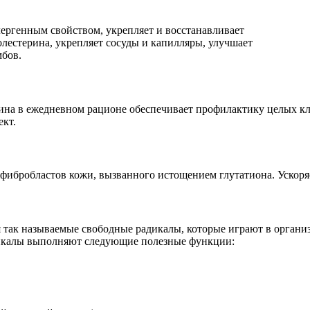
ргенным свойством, укрепляет и восстанавливает
лестерина, укрепляет сосуды и капилляры, улучшает
мбов.
на в ежедневном рационе обеспечивает профилактику целых кла
кт.
ибробластов кожи, вызванного истощением глутатиона. Ускоряе
 так называемые свободные радикалы, которые играют в органи
адикалы выполняют следующие полезные функции: