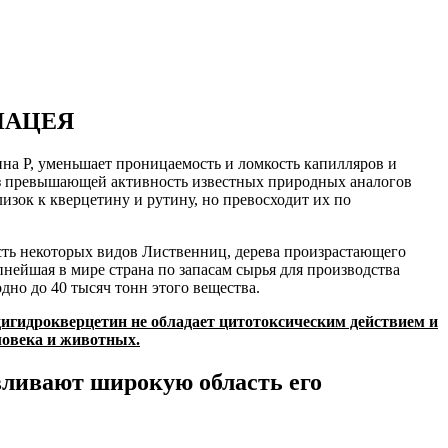
НАЦЕЯ
на P, уменьшает проницаемость и ломкость капилляров и
раз превышающей активность известных природных аналогов
изок к кверцетину и рутину, но превосходит их по
сть некоторых видов Лиственниц, дерева произрастающего
нейшая в мире страна по запасам сырья для производства
но до 40 тысяч тонн этого вещества.
игидрокверцетин не обладает цитотоксическим действием и
ловека и животных.
вливают широкую область его