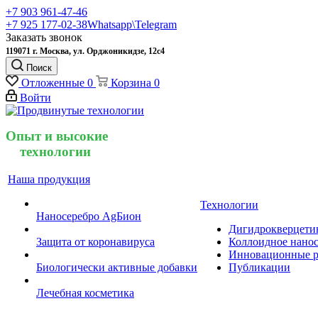
+7 903 961-47-46
+7 925 177-02-38
Whatsapp\Telegram
Заказать звонок
119071 г. Москва, ул. Орджоникидзе, 12с4
Поиск
Отложенные
0
Корзина
0
Войти
Опыт и высокие
технологии
Наша продукция
Технологии
Наносеребро AgБион
Дигидрокверцети
Защита от коронавируса
Коллоидное нанос
Инновационные р
Биологически активные добавки
Публикации
Лечебная косметика