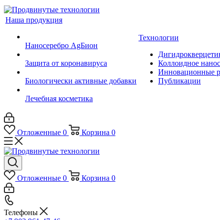
Наша продукция
Технологии
Наносеребро AgБион
Дигидрокверцети
Защита от коронавируса
Коллоидное нанос
Инновационные р
Биологически активные добавки
Публикации
Лечебная косметика
Отложенные
0
Корзина
0
Отложенные
0
Корзина
0
Телефоны