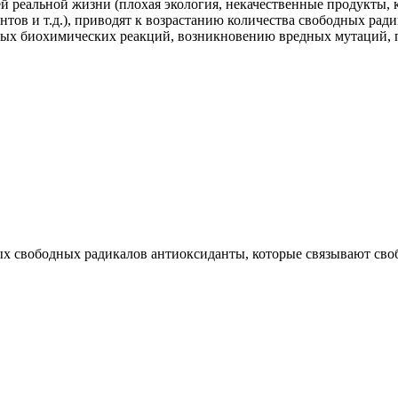
 реальной жизни (плохая экология, некачественные продукты, к
ов и т.д.), приводят к возрастанию количества свободных ради
жных биохимических реакций, возникновению вредных мутаций,
х свободных радикалов антиоксиданты, которые связывают своб